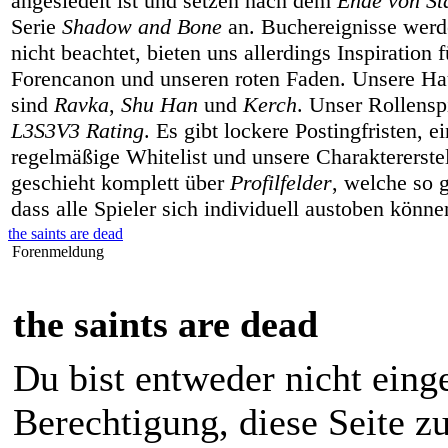
angesiedelt ist und setzen nach dem
Ende von Sta
Serie
Shadow and Bone
an. Buchereignisse werd
nicht beachtet, bieten uns allerdings Inspiration 
Forencanon und unseren roten Faden. Unsere Hau
sind
Ravka
,
Shu Han
und
Kerch
. Unser Rollenspi
L3S3V3 Rating
. Es gibt lockere Postingfristen, e
regelmäßige Whitelist und unsere Charaktererste
geschieht komplett über
Profilfelder
, welche so g
dass alle Spieler sich individuell austoben könne
the saints are dead
Forenmeldung
the saints are dead
Du bist entweder nicht einge
Berechtigung, diese Seite z