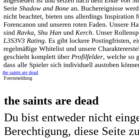
angesiedelt ist und setzen nach dem
Ende von Sta
Serie
Shadow and Bone
an. Buchereignisse werd
nicht beachtet, bieten uns allerdings Inspiration 
Forencanon und unseren roten Faden. Unsere Hau
sind
Ravka
,
Shu Han
und
Kerch
. Unser Rollenspi
L3S3V3 Rating
. Es gibt lockere Postingfristen, e
regelmäßige Whitelist und unsere Charaktererste
geschieht komplett über
Profilfelder
, welche so g
dass alle Spieler sich individuell austoben könne
the saints are dead
Forenmeldung
the saints are dead
Du bist entweder nicht einge
Berechtigung, diese Seite z