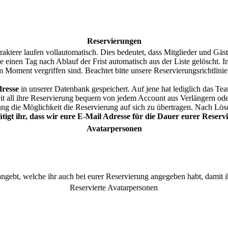
euc
zud
uns
Reservierungen
21.
tere laufen vollautomatisch. Dies bedeutet, dass Mitglieder und Gäste
Mod
e einen Tag nach Ablauf der Frist automatisch aus der Liste gelöscht. 
Moment vergriffen sind. Beachtet bitte unsere Reservierungsrichtlinie
01.
Adv
resse
in unserer Datenbank gespeichert. Auf jene hat lediglich das Te
Auß
t all ihre Reservierung bequem von jedem Account aus Verlängern oder
gesc
ung die Möglichkeit die Reservierung auf sich zu übertragen. Nach Lö
igt ihr, dass wir eure E-Mail Adresse für die Dauer eurer Reserv
01.
euc
Avatarpersonen
01.
wer
angebt, welche ihr auch bei eurer Reservierung angegeben habt, damit
Reservierte Avatarpersonen