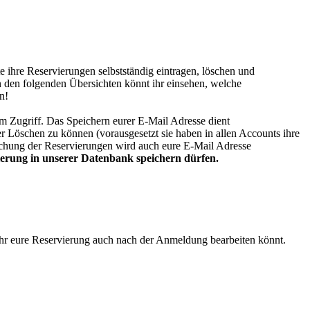
h selbst ein bisschen herausfordern. Während des Marathons dürfen
em auch
Bewerber
im InGame gepostet werden! Mehr dazu in
eren
News
.
07.2024:
Fran und Franci unterstützen das Team fortan als
 ihre Reservierungen selbstständig eintragen, löschen und
eratoren!
In den folgenden Übersichten könnt ihr einsehen, welche
n!
12.2023:
Wir wünschen euch einen wundervollen Start in die
entszeit! Als besondere Überraschung gibt es einen
Adventskalender
.
am Zugriff. Das Speichern eurer E-Mail Adresse dient
erdem haben wir unseren
Postmarathon
in die
zweite Runde
 Löschen zu können (vorausgesetzt sie haben in allen Accounts ihre
hickt.
schung der Reservierungen wird auch eure E-Mail Adresse
ierung in unserer Datenbank speichern dürfen.
11.2023:
Es findet unser erster
Postmarathon
statt. Wir wünschen
h viel Spaß!
07.2023:
Das Forum ist
offiziell eröffnet
. Es darf sich angemeldet
den!
 ihr eure Reservierung auch nach der Anmeldung bearbeiten könnt.