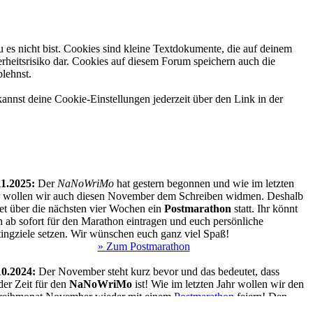
 es nicht bist. Cookies sind kleine Textdokumente, die auf deinem
rheitsrisiko dar. Cookies auf diesem Forum speichern auch die
blehnst.
annst deine Cookie-Einstellungen jederzeit über den Link in der
11.2025:
Der
NaNoWriMo
hat gestern begonnen und wie im letzten
r wollen wir auch diesen November dem Schreiben widmen. Deshalb
det über die nächsten vier Wochen ein
Postmarathon
statt. Ihr könnt
 ab sofort für den Marathon eintragen und euch persönliche
tingziele setzen. Wir wünschen euch ganz viel Spaß!
» Zum Postmarathon
10.2024:
Der November steht kurz bevor und das bedeutet, dass
der Zeit für den
NaNoWriMo
ist! Wie im letzten Jahr wollen wir den
reibmonat November wieder mit einem
Postmarathon
feiern! Den
amten November
über wird unser Marathon laufen und ihr könnt