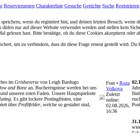
te
Reservierungen
Charakterliste
Gesuche
Gerüchte
Suche
Registrieren
eichern, wenn du registriert bist, und deinen letzten Besuch, wenn du
düfen nur auf dieser Website verwendet werden und stellen kein Siche
 gelesen hast. Bitte bestätige, ob du diese Cookies akzeptierst oder a
rt, um zu verhindern, dass dir diese Frage erneut gestellt wird. Du k
lches im
Grishaverse
von Leigh Bardugo
02.
Fran •
Roza
dow and Bone
an. Buchereignisse werden bei uns
Jah
Volkova
on und unseren roten Faden. Unsere Hauptspielorte
fin
Zuletzt
ating
. Es gibt lockere Postingfristen, eine
euch
online:
lett über
Profilfelder
, welche so gestaltet sind,
Pos
02.08.2026,
16:36
31.
wie
Sch
ges