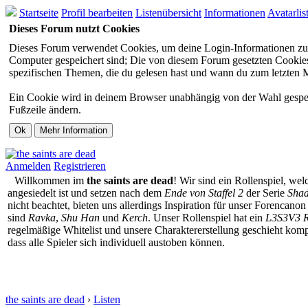
Startseite
Profil bearbeiten
Listenübersicht
Informationen
Avatarlis
Dieses Forum nutzt Cookies
Dieses Forum verwendet Cookies, um deine Login-Informationen zu sp
Computer gespeichert sind; Die von diesem Forum gesetzten Cookies 
spezifischen Themen, die du gelesen hast und wann du zum letzten Mal
Ein Cookie wird in deinem Browser unabhängig von der Wahl gespeiche
Fußzeile ändern.
Anmelden
Registrieren
Willkommen im
the saints are dead
! Wir sind ein Rollenspiel, we
angesiedelt ist und setzen nach dem
Ende von Staffel 2
der Serie
Sha
nicht beachtet, bieten uns allerdings Inspiration für unser Forencan
sind
Ravka
,
Shu Han
und
Kerch
. Unser Rollenspiel hat ein
L3S3V3 R
regelmäßige Whitelist und unsere Charaktererstellung geschieht komp
dass alle Spieler sich individuell austoben können.
the saints are dead
›
Listen