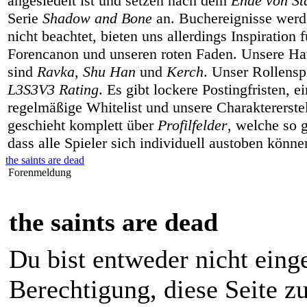
angesiedelt ist und setzen nach dem
Ende von Sta
Serie
Shadow and Bone
an. Buchereignisse werd
nicht beachtet, bieten uns allerdings Inspiration 
Forencanon und unseren roten Faden. Unsere Hau
sind
Ravka
,
Shu Han
und
Kerch
. Unser Rollenspi
L3S3V3 Rating
. Es gibt lockere Postingfristen, e
regelmäßige Whitelist und unsere Charaktererste
geschieht komplett über
Profilfelder
, welche so g
dass alle Spieler sich individuell austoben könne
the saints are dead
Forenmeldung
the saints are dead
Du bist entweder nicht einge
Berechtigung, diese Seite z