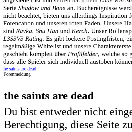
angesiedelt ist und setzen nach dem
Ende von Sta
Serie
Shadow and Bone
an. Buchereignisse werd
nicht beachtet, bieten uns allerdings Inspiration 
Forencanon und unseren roten Faden. Unsere Hau
sind
Ravka
,
Shu Han
und
Kerch
. Unser Rollenspi
L3S3V3 Rating
. Es gibt lockere Postingfristen, e
regelmäßige Whitelist und unsere Charaktererste
geschieht komplett über
Profilfelder
, welche so g
dass alle Spieler sich individuell austoben könne
the saints are dead
Forenmeldung
the saints are dead
Du bist entweder nicht einge
Berechtigung, diese Seite z