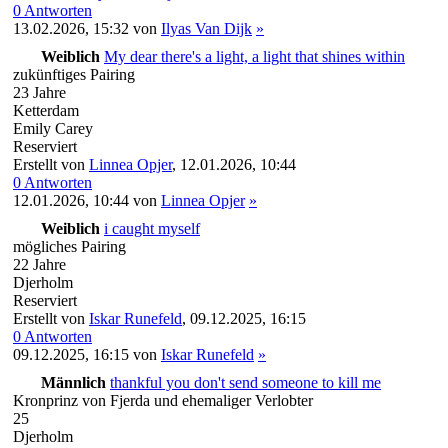
0 Antworten
13.02.2026, 15:32
von
Ilyas Van Dijk
»
Weiblich
My dear there's a light, a light that shines within
zukünftiges Pairing
23 Jahre
Ketterdam
Emily Carey
Reserviert
Erstellt von
Linnea Opjer
,
12.01.2026, 10:44
0 Antworten
12.01.2026, 10:44
von
Linnea Opjer
»
Weiblich
i caught myself
mögliches Pairing
22 Jahre
Djerholm
Reserviert
Erstellt von
Iskar Runefeld
,
09.12.2025, 16:15
0 Antworten
09.12.2025, 16:15
von
Iskar Runefeld
»
Männlich
thankful you don't send someone to kill me
Kronprinz von Fjerda und ehemaliger Verlobter
25
Djerholm