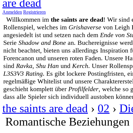
Anmelden
Registrieren
Willkommen im
the saints are dead
! Wir sind 
Rollenspiel, welches im
Grishaverse
von Leigh 
angesiedelt ist und setzen nach dem
Ende von Sta
Serie
Shadow and Bone
an. Buchereignisse werd
nicht beachtet, bieten uns allerdings Inspiration 
Forencanon und unseren roten Faden. Unsere Hau
sind
Ravka
,
Shu Han
und
Kerch
. Unser Rollenspi
L3S3V3 Rating
. Es gibt lockere Postingfristen, e
regelmäßige Whitelist und unsere Charaktererste
geschieht komplett über
Profilfelder
, welche so g
dass alle Spieler sich individuell austoben könne
the saints are dead
›
02
›
Di
Romantische Beziehungen