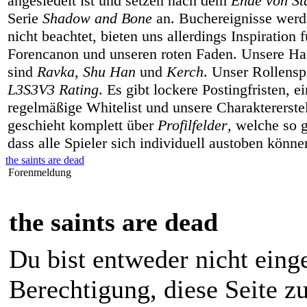
angesiedelt ist und setzen nach dem
Ende von Sta
Serie
Shadow and Bone
an. Buchereignisse werd
nicht beachtet, bieten uns allerdings Inspiration 
Forencanon und unseren roten Faden. Unsere Hau
sind
Ravka
,
Shu Han
und
Kerch
. Unser Rollenspi
L3S3V3 Rating
. Es gibt lockere Postingfristen, e
regelmäßige Whitelist und unsere Charaktererste
geschieht komplett über
Profilfelder
, welche so g
dass alle Spieler sich individuell austoben könne
the saints are dead
Forenmeldung
the saints are dead
Du bist entweder nicht einge
Berechtigung, diese Seite z