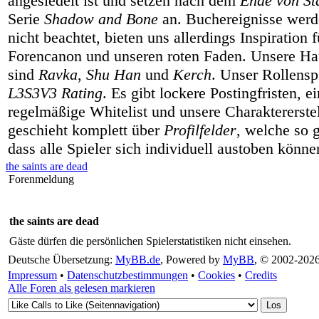
angesiedelt ist und setzen nach dem
Ende von Sta
Serie
Shadow and Bone
an. Buchereignisse werd
nicht beachtet, bieten uns allerdings Inspiration 
Forencanon und unseren roten Faden. Unsere Hau
sind
Ravka
,
Shu Han
und
Kerch
. Unser Rollenspi
L3S3V3 Rating
. Es gibt lockere Postingfristen, e
regelmäßige Whitelist und unsere Charaktererste
geschieht komplett über
Profilfelder
, welche so g
dass alle Spieler sich individuell austoben könne
the saints are dead
Forenmeldung
the saints are dead
Gäste dürfen die persönlichen Spielerstatistiken nicht einsehen.
Deutsche Übersetzung:
MyBB.de
, Powered by
MyBB
, © 2002-202
Impressum
•
Datenschutzbestimmungen
•
Cookies
•
Credits
Alle Foren als gelesen markieren