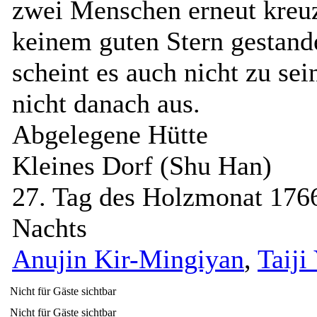
die er im Herzen trägt.
zwei Menschen erneut kreuz
Abends nicht wach im
keinem guten Stern gestand
Bett liegen. Er bringt
scheint es auch nicht zu se
einen nicht dazu, sich
nicht danach aus.
schnell den nächsten Tag
Abgelegene Hütte
herbei zu wünschen, nur
Kleines Dorf (Shu Han)
damit man ihn
27. Tag des Holzmonat 176
wiedersehen kann. Er
Nachts
lässt einen nicht den
Anujin Kir-Mingiyan
,
Taiji
Wunsch hegen, mit ihm
alleine sein zu können
Nicht für Gäste sichtbar
Nicht für Gäste sichtbar