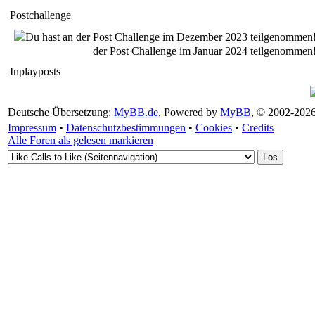
irgendwann verschwinde
Postchallenge
würden, aber das taten si
Du hast an der Post Challenge im Dezember 2023 teilgenommen
der Post Challenge im Januar 2024 teilgenommen
nicht. Das taten sie nie.
Inplayposts
Deutsche Übersetzung:
MyBB.de
, Powered by
MyBB
, © 2002-202
Impressum
•
Datenschutzbestimmungen
•
Cookies
•
Credits
Alle Foren als gelesen markieren