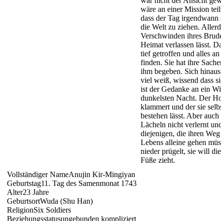
war nicht der Ansicht gew
wäre an einer Mission te
dass der Tag irgendwann
die Welt zu ziehen. Allerd
Verschwinden ihres Bruder
Heimat verlassen lässt. D
tief getroffen und alles a
finden. Sie hat ihre Sach
ihm begeben. Sich hinaus 
viel weiß, wissend dass s
ist der Gedanke an ein Wie
dunkelsten Nacht. Der Ho
klammert und der sie selb
bestehen lässt. Aber auch 
Lächeln nicht verlernt un
diejenigen, die ihren We
Lebens alleine gehen müs
nieder prügelt, sie will d
Füße zieht.
Vollständiger Name
Anujin Kir-Mingiyan
Geburtstag
11. Tag des Samenmonat 1743
Alter
23 Jahre
Geburtsort
Wuda (Shu Han)
Religion
Six Soldiers
Beziehungsstatus
ungebunden kompliziert