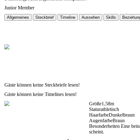
Junior Member
Allgemeines
Steckbrief
Timeline
Aussehen
Skills
Beziehun
Gäste können keine Steckbriefe lesen!
Gäste können keine Timelines lesen!
Größe
1,58m
Statur
athletisch
Haarfarbe
Dunkelbraun
Augenfarbe
Braun
Besonderheiten
Eine beina
scheint.