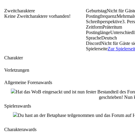
und sei es nur für einen
Zweitcharaktere
Geburtstag
Nicht für Gäste
einzelnen Abend. Man
Keine Zweitcharaktere vorhanden!
Postingfrequenz
Mehrmals
Schreibperspektive
3. Per
träumt nicht davon in
Zeitform
Präteritum
Postinglänge
Unterschiedl
Sprache
Deutsch
seinen Armen zu liegen
Discord
Nicht für Gäste si
Spielerseite
Zur Spielersei
und die Wärme seines
Charakter
Körpers zu spüren. Ich
Verletzungen
habe diese Gefühle
Allgemeine Forenawards
Hat das WoB eingesackt und ist nun fester Bestandteil des Fo
damals auf meine zarten
geschrieben! Nun k
Spielerawards
17 Jahre geschoben und
Du hast an der Betaphase teilgenommen und das Forum auf H
erwartet, dass sie
Charakterawards