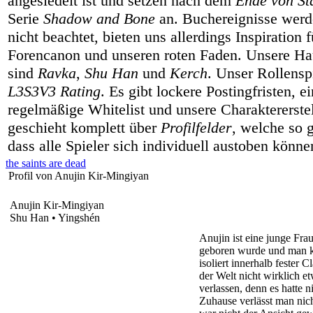
angesiedelt ist und setzen nach dem
Ende von Sta
Serie
Shadow and Bone
an. Buchereignisse werd
nicht beachtet, bieten uns allerdings Inspiration 
Forencanon und unseren roten Faden. Unsere Hau
sind
Ravka
,
Shu Han
und
Kerch
. Unser Rollenspi
L3S3V3 Rating
. Es gibt lockere Postingfristen, e
regelmäßige Whitelist und unsere Charaktererste
geschieht komplett über
Profilfelder
, welche so g
dass alle Spieler sich individuell austoben könne
the saints are dead
Profil von Anujin Kir-Mingiyan
Anujin Kir-Mingiyan
Shu Han • Yingshén
Anujin ist eine junge Fr
geboren wurde und man ka
isoliert innerhalb fester
der Welt nicht wirklich et
verlassen, denn es hatte 
Zuhause verlässt man nic