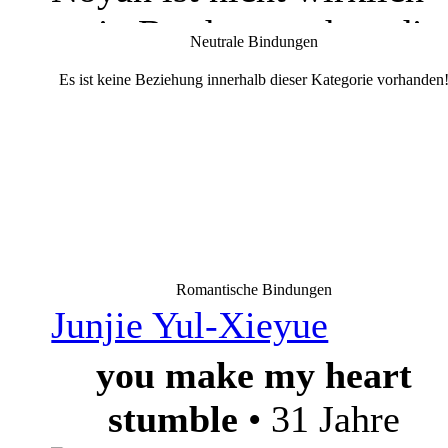
mein Bruder, sondern die
Neutrale Bindungen
Person, welche mein
Es ist keine Beziehung innerhalb dieser Kategorie vorhanden
Großvater vor seinem To
auserwählt hat, um sich
um mich zu kümmern. Er
hat diese Aufgabe mit
Stolz und Sorgfalt erfüllt,
Romantische Bindungen
Junjie Yul-Xieyue
aber er hat dabei nie
you make my heart
versucht ein Vater zu
stumble
• 31 Jahre
sein. Er hat nie versucht