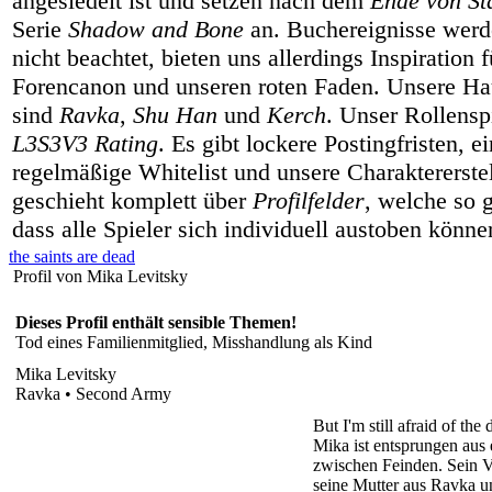
angesiedelt ist und setzen nach dem
Ende von Sta
Serie
Shadow and Bone
an. Buchereignisse werd
nicht beachtet, bieten uns allerdings Inspiration 
Forencanon und unseren roten Faden. Unsere Hau
sind
Ravka
,
Shu Han
und
Kerch
. Unser Rollenspi
L3S3V3 Rating
. Es gibt lockere Postingfristen, e
regelmäßige Whitelist und unsere Charaktererste
geschieht komplett über
Profilfelder
, welche so g
dass alle Spieler sich individuell austoben könne
the saints are dead
Profil von Mika Levitsky
Dieses Profil enthält sensible Themen!
Tod eines Familienmitglied, Misshandlung als Kind
Mika Levitsky
Ravka • Second Army
But I'm still afraid of th
Mika ist entsprungen aus 
zwischen Feinden. Sein V
seine Mutter aus Ravka un