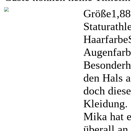
Größe
1,8
Statur
athl
Haarfarbe
Augenfarb
Besonderh
den Hals a
doch diese
Kleidung.
Mika hat e
überall an