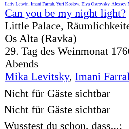
Ilariy Letwin
,
Imani Farrah
,
Yuri Koslow
,
Elya Ostrovsky
,
Alexsey 
Can you be my night light?
Little Palace, Räumlichkeit
Os Alta (Ravka)
29. Tag des Weinmonat 176
Abends
Mika Levitsky
,
Imani Farra
Nicht für Gäste sichtbar
Nicht für Gäste sichtbar
Wusstest du schon, dass...: