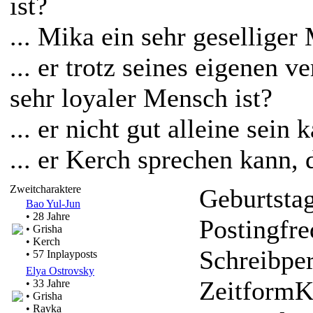
ist?
... Mika ein sehr geselliger
... er trotz seines eigenen
sehr loyaler Mensch ist?
... er nicht gut alleine sei
... er Kerch sprechen kann, 
Zweitcharaktere
Geburtsta
Bao Yul-Jun
• 28 Jahre
Postingfr
• Grisha
• Kerch
Schreibpe
• 57 Inplayposts
Elya Ostrovsky
Zeitform
K
• 33 Jahre
• Grisha
• Ravka