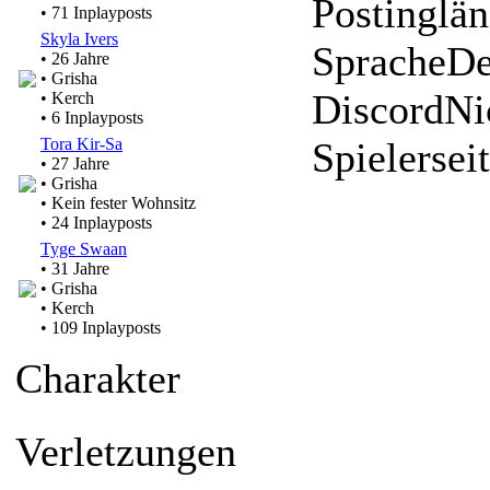
Postinglä
• 71 Inplayposts
Skyla Ivers
Sprache
De
• 26 Jahre
• Grisha
Discord
Ni
• Kerch
• 6 Inplayposts
Tora Kir-Sa
Spielersei
• 27 Jahre
• Grisha
• Kein fester Wohnsitz
• 24 Inplayposts
Tyge Swaan
• 31 Jahre
• Grisha
• Kerch
• 109 Inplayposts
Charakter
Verletzungen