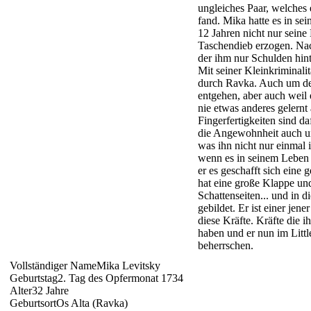
ungleiches Paar, welches
fand. Mika hatte es in sei
12 Jahren nicht nur sein
Taschendieb erzogen. Na
der ihm nur Schulden hint
Mit seiner Kleinkriminalit
durch Ravka. Auch um de
entgehen, aber auch weil 
nie etwas anderes gelernt
Fingerfertigkeiten sind da
die Angewohnheit auch u
was ihn nicht nur einmal 
wenn es in seinem Leben 
er es geschafft sich eine
hat eine große Klappe und
Schattenseiten... und in d
gebildet. Er ist einer jen
diese Kräfte. Kräfte die 
haben und er nun im Little
beherrschen.
Vollständiger Name
Mika Levitsky
Geburtstag
2. Tag des Opfermonat 1734
Alter
32 Jahre
Geburtsort
Os Alta (Ravka)